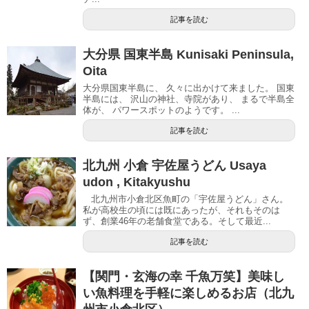
記事を読む
大分県 国東半島 Kunisaki Peninsula,
Oita
大分県国東半島に、 久々に出かけて来ました。 国東
半島には、 沢山の神社、寺院があり、 まるで半島全
体が、 パワースポットのようです。 ...
記事を読む
北九州 小倉 宇佐屋うどん Usaya
udon , Kitakyushu
北九州市小倉北区魚町の「宇佐屋うどん」さん。
私が高校生の頃には既にあったが、それもそのは
ず、創業46年の老舗食堂である。そして最近...
記事を読む
【関門・玄海の幸 千魚万笑】美味し
い魚料理を手軽に楽しめるお店（北九