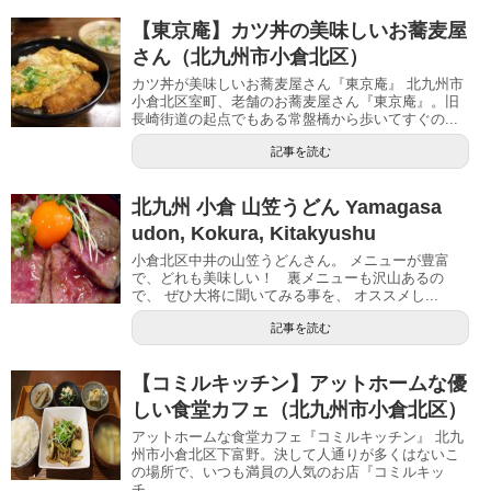
【東京庵】カツ丼の美味しいお蕎麦屋
さん（北九州市小倉北区）
カツ丼が美味しいお蕎麦屋さん『東京庵』 北九州市
小倉北区室町、老舗のお蕎麦屋さん『東京庵』。旧
長崎街道の起点でもある常盤橋から歩いてすぐの...
記事を読む
北九州 小倉 山笠うどん Yamagasa
udon, Kokura, Kitakyushu
小倉北区中井の山笠うどんさん。 メニューが豊富
で、どれも美味しい！ 裏メニューも沢山あるの
で、 ぜひ大将に聞いてみる事を、 オススメし...
記事を読む
【コミルキッチン】アットホームな優
しい食堂カフェ（北九州市小倉北区）
アットホームな食堂カフェ『コミルキッチン』 北九
州市小倉北区下富野。決して人通りが多くはないこ
の場所で、いつも満員の人気のお店『コミルキッ
チ...