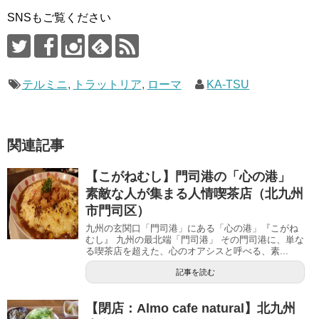
SNSもご覧ください
テルミニ
,
トラットリア
,
ローマ
KA-TSU
関連記事
【こがねむし】門司港の「心の港」
素敵な人が集まる人情喫茶店（北九州
市門司区）
九州の玄関口「門司港」にある「心の港」『こがね
むし』 九州の最北端「門司港」 その門司港に、単な
る喫茶店を超えた、心のオアシスと呼べる、素...
記事を読む
【閉店：Almo cafe natural】北九州