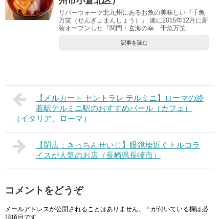
州市小倉北区）
リバーウォーク北九州にあるお魚の美味しい『千魚
万笑（せんぎょまんしょう）』 遂に2015年12月に新
装オープンした『関門・玄海の幸 千魚万笑...
記事を読む
【メルカート セントラレ テルミニ】ローマの終
着駅テルミニ駅のおすすめバール（カフェ）
（イタリア、ローマ）
【閉店：きっちんせいじ】眼鏡橋近くトルコラ
イスが人気のお店（長崎県長崎市）
コメントをどうぞ
メールアドレスが公開されることはありません。
*
が付いている欄は必
須項目です