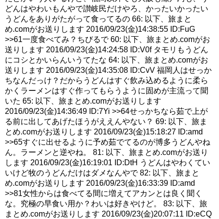
どんはやわいもんやで讃岐民だけやろ、かったいかったい
うどんをありがたがって食ってるの 66: 以下、旅まと
め.comがお送りします 2016/09/23(金)14:38:55 ID:FuG
>>61一度食べてみ？ちびるで 60: 以下、旅まとめ.comがお
送りします 2016/09/23(金)14:24:58 ID:V0f タモリもうどん
にコシとかいらんいうてたな 64: 以下、旅まとめ.comがお
送りします 2016/09/23(金)14:35:08 ID:CvV 福岡人はせっか
ちなんだっけ？だからうどんはすぐ飲み込めるように柔ら
かくラーメンはすぐ作ってもらうように固めが主流って聞
いた 65: 以下、旅まとめ.comがお送りします
2016/09/23(金)14:36:49 ID:7Yi >>64せっかちなら茹で上が
る前に出してあげたほうがええんやない？ 69: 以下、旅ま
とめ.comがお送りします 2016/09/23(金)15:18:27 ID:amd
>>65すぐに出せるように予め茹でてるのが博多うどんやね
ん。ラーメンと逆やね。 81: 以下、旅まとめ.comがお送り
します 2016/09/23(金)16:19:01 ID:DtH うどんはやわくてい
いけど牧のうどんだけはダメなんやで 82: 以下、旅まと
め.comがお送りします 2016/09/23(金)16:33:39 ID:amd
>>81女性からは食べてる間に増えてアカンとは良く聞く
な。究極の早食い用か？わいは好きやけど。 83: 以下、旅
まとめ.comがお送りします 2016/09/23(金)20:07:11 ID:eCQ