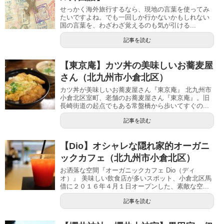
せっかく海外旅行するなら、現地の言葉を使ってみ
たいですよね。でも一回しか行かないかもしれない
国の言葉を、わざわざ覚えるのも気が引ける...
記事を読む
【東京庵】カツ丼の美味しいお蕎麦屋
さん（北九州市小倉北区）
カツ丼が美味しいお蕎麦屋さん『東京庵』 北九州市
小倉北区室町、老舗のお蕎麦屋さん『東京庵』。旧
長崎街道の起点でもある常盤橋から歩いてすぐの...
記事を読む
【Dio】オシャレな隠れ家的オーガニ
ックカフェ（北九州市小倉北区）
お洒落な空間『オーガニックカフェ Dio（ディ
オ）』 美味しい飲食店が多いスポット、小倉北区馬
借に２０１６年４月１日オープンした、素敵な空...
記事を読む