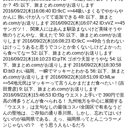
か？ 45: 以下、旅まとめ.comがお送りします
2016/09/22(木)16:06:40 ID:9cC >>44吸いまくるでやからや
かんに 熱い汁が入ってて追加できる 49: 以下、旅まと
め.comがお送りします 2016/09/22(木)16:07:42 ID:vVZ >>45
サンガツ！、関東人にはあんま馴染まないけど美味そうや
牧のうどんやな、覚えたで 50: 以下、旅まとめ.comがお送
りします 2016/09/22(木)16:08:23 ID:9cC >>49合う合わない
はけっこうあると思うでコシとか全くないしけどよかった
ら食べてなー 52: 以下、旅まとめ.comがお送りします
2016/09/22(木)16:10:23 ID:pTK ゴボウ天旨そうやな 54: 以
下、旅まとめ.comがお送りします 2016/09/22(木)18:30:58
ID:bt3 わい福岡、一瞬でマッキーとわかる 56: 以下、旅まと
め.comがお送りします 2016/09/22(木)18:51:09 ID:MLw
>>54地元民はマッキーって言うんかまだまだ食べたい！(吉
田豊彦) 9: 以下、旅まとめ.comがお送りします
2016/09/22(木)15:46:53 ID:f3g ウエスト上手いで 390円で至
高の博多うどんが食べられる！ 九州地方を中心に展開する
「ウエスト」は文句なしの最強コスパ全国区で有名なうど
んの聖地は、ご存知の通り香川県。しかし、忘れてはいけ
ないのが福岡県である。えっ、福岡県ってとんこつラーメ
ンじゃないの？ そう思う人もいるだろ