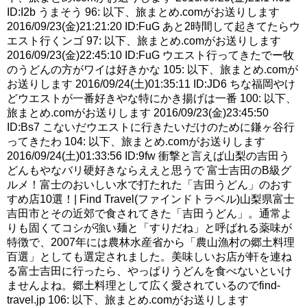
ID:I2b うまそう 96: 以下、旅まとめ.comがお送りします
2016/09/23(金)21:21:20 ID:FuG あと2時間して起きてたらウ
エスト行くンゴ 97: 以下、旅まとめ.comがお送りします
2016/09/23(金)22:45:10 ID:FuG ウエスト行ってきたでー牧
のうどんの方がワイは好きかな 105: 以下、旅まとめ.comが
お送りします 2016/09/24(土)01:35:11 ID:JD6 ちな福岡やけ
どウエストが一番好きやな特にかき揚げは一番 100: 以下、
旅まとめ.comがお送りします 2016/09/23(金)23:45:50
ID:Bs7 こないだウエストに行きたいだけのために鎌ヶ谷行
ってきたわ 104: 以下、旅まとめ.comがお送りします
2016/09/24(土)01:33:56 ID:9fw 衝撃と言えば山梨の吉田う
どんもやなバリ硬好きならええと思うで 富士吉田のB級グ
ルメ！富士のおいしい水で打たれた「吉田うどん」のおす
すめ店10選！| Find Travel(ファインドトラベル)山梨県富士
吉田市とその近郊で食されてきた「吉田うどん」。通常よ
りも固くてコシが強い麺と「すりだね」と呼ばれる薬味が
特徴で、2007年には農林水産省から「農山漁村の郷土料理
百選」としても選定されました。美味しいお店が軒を連ね
る富士吉田に行ったら、やっぱりうどんを食べないといけ
ませんよね。郷土料理として広く愛されているのでfind-
travel.jp 106: 以下、旅まとめ.comがお送りします