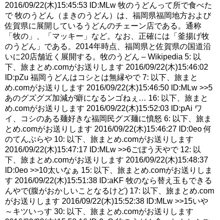
2016/09/22(木)15:45:53 ID:MLw 牧のうどんって所で食べた
で 牧のうどん（まきのうどん）は、福岡県福岡地方および
佐賀県に展開しているうどんのチェーン店である。通称
「牧の」、「マッキー」など。なお、正確には「釜揚げ牧
のうどん」である。2014年時点、福岡県と佐賀県の国道沿
いに20店舗近く展開する。牧のうどん – Wikipedia 5: 以
下、旅まとめ.comがお送りします 2016/09/22(木)15:46:02
ID:pZu 福岡うどんはコシとは無縁やで 7: 以下、旅まと
め.comがお送りします 2016/09/22(木)15:46:50 ID:MLw >>5
あのグズグズ加減が癖になるンゴねぇ… 16: 以下、旅まと
め.comがお送りします 2016/09/22(木)15:52:03 ID:pAi ワ
イ、コシのある麺好きな福岡民グズ麺に憤怒 6: 以下、旅ま
とめ.comがお送りします 2016/09/22(木)15:46:27 ID:0eo 何
のてんぷらや 10: 以下、旅まとめ.comがお送りします
2016/09/22(木)15:47:17 ID:MLw >>6ごぼう天やで 12: 以
下、旅まとめ.comがお送りします 2016/09/22(木)15:48:37
ID:0eo >>10太いなぁ 15: 以下、旅まとめ.comがお送りしま
す 2016/09/22(木)15:51:38 ID:aKF 牧のなら替え玉もできる
んやで(腹がおかしいことなるけど) 17: 以下、旅まとめ.com
がお送りします 2016/09/22(木)15:52:38 ID:MLw >>15いや
～キツいっす 30: 以下、旅まとめ.comがお送りします