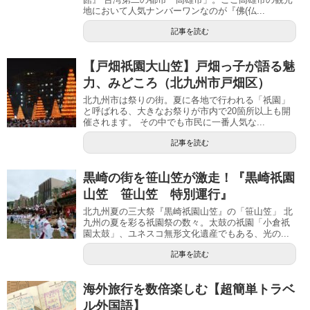
地において人気ナンバーワンなのが『佛(仏...
記事を読む
【戸畑祇園大山笠】戸畑っ子が語る魅
力、みどころ（北九州市戸畑区）
北九州市は祭りの街。夏に各地で行われる「祇園」
と呼ばれる、大きなお祭りが市内で20箇所以上も開
催されます。 その中でも市民に一番人気な...
記事を読む
黒崎の街を笹山笠が激走！『黒崎祇園
山笠 笹山笠 特別運行』
北九州夏の三大祭『黒崎祇園山笠』の「笹山笠」 北
九州の夏を彩る祇園祭の数々。太鼓の祇園「小倉祇
園太鼓」、ユネスコ無形文化遺産でもある、光の...
記事を読む
海外旅行を数倍楽しむ【超簡単トラベ
ル外国語】