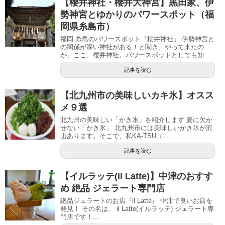
【櫻井神社・櫻井大神宮】黒田家、伊
勢神宮とゆかりのパワースポット（福
岡県糸島市）
福岡 糸島のパワースポット『櫻井神社』 伊勢神宮と
の関係が深い神社がある！と聞き、やって来たの
が、ここ、櫻井神社。パワースポットとしても知...
記事を読む
【北九州市の美味しいカキ氷】オスス
メ９選
北九州の美味しい「かき氷」を紹介します 夏に欠か
せない「かき氷」 北九州市には美味しいかき氷が沢
山あります。そこで、私KA-TSU（...
記事を読む
【イルラッテ(il Latte)】中津のおすす
め 絶品 ジェラート専門店
絶品ジェラートのお店『il Latte』 中津で良いお店を
発見！ その名は、 il Latte(イルラッテ) ジェラート専
門店です！...