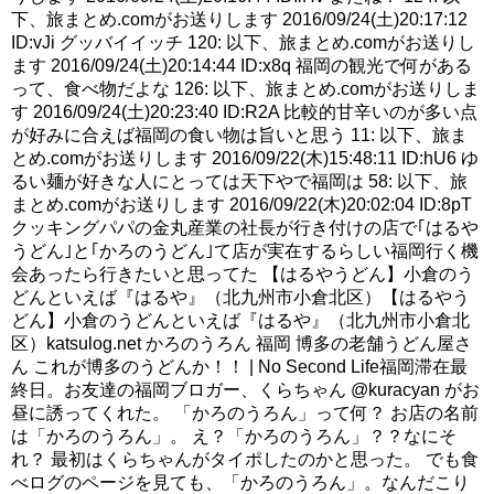
下、旅まとめ.comがお送りします 2016/09/24(土)20:17:12
ID:vJi グッバイイッチ 120: 以下、旅まとめ.comがお送りし
ます 2016/09/24(土)20:14:44 ID:x8q 福岡の観光で何がある
って、食べ物だよな 126: 以下、旅まとめ.comがお送りしま
す 2016/09/24(土)20:23:40 ID:R2A 比較的甘辛いのが多い点
が好みに合えば福岡の食い物は旨いと思う 11: 以下、旅ま
とめ.comがお送りします 2016/09/22(木)15:48:11 ID:hU6 ゆ
るい麺が好きな人にとっては天下やで福岡は 58: 以下、旅
まとめ.comがお送りします 2016/09/22(木)20:02:04 ID:8pT
クッキングパパの金丸産業の社長が行き付けの店で｢はるや
うどん｣と｢かろのうどん｣て店が実在するらしい福岡行く機
会あったら行きたいと思ってた 【はるやうどん】小倉のう
どんといえば『はるや』（北九州市小倉北区）【はるやう
どん】小倉のうどんといえば『はるや』（北九州市小倉北
区）katsulog.net かろのうろん 福岡 博多の老舗うどん屋さ
ん これが博多のうどんか！！ | No Second Life福岡滞在最
終日。お友達の福岡ブロガー、くらちゃん @kuracyan がお
昼に誘ってくれた。 「かろのうろん」って何？ お店の名前
は「かろのうろん」。 え？「かろのうろん」？？なにそ
れ？ 最初はくらちゃんがタイポしたのかと思った。 でも食
べログのページを見ても、「かろのうろん」。なんだこり