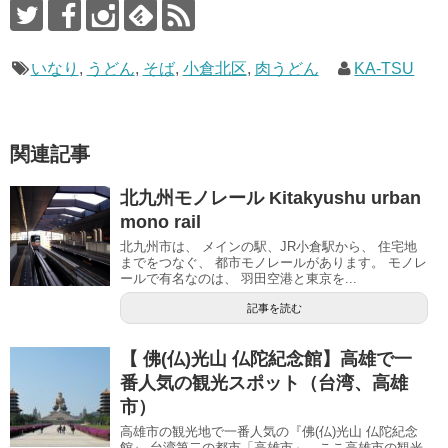
いなり
,
うどん
,
そば
,
小倉北区
,
肉うどん
KA-TSU
関連記事
北九州モノレール Kitakyushu urban
mono rail
北九州市は、 メインの駅、JR小倉駅から、 住宅地
までをつなぐ、 都市モノレールがあります。 モノレ
ールで有名なのは、 羽田空港と東京を...
記事を読む
【 佛(仏)光山 仏陀紀念館】高雄で一
番人気の観光スポット（台湾、高雄
市）
高雄市の観光地で一番人気の『佛(仏)光山 仏陀紀念
館』 台湾第二の都市「高雄市」。ここ高雄市の観光