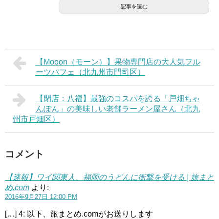
記事を読む
【Mooon（モーン）】果物専門店の大人気フル
ーツパフェ（北九州市門司区）
【閉店：八福】最強のコスパを誇る「戸畑ちゃ
んぽん」の美味しい老舗ラーメン屋さん（北九
州市戸畑区）
コメント
【速報】ワイ関東人、福岡のうどんに衝撃を受ける | 旅まと
め.com
より:
2016年9月27日 12:00 PM
[…] 4: 以下、旅まとめ.comがお送りします