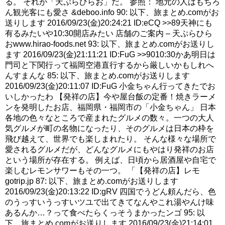
る。 それが「天ぷらひらお」だ。 参照： 地元の人はもちろ
ん観光客にも愛さ &deboo.info 90: 以下、旅まとめ.comがお
送りします 2016/09/23(金)20:24:21 ID:eCQ >>89天神にも
有るみたいや10:30開店みたい 店舗のご案内 – 天ぷらひら
おwww.hirao-foods.net 93: 以下、旅まとめ.comがお送りし
ます 2016/09/23(金)21:11:21 ID:FuG >>9010:30かあ明日は
門司と下関行って福岡空港直行するから厳しいかもしれへ
んすまんな 85: 以下、旅まとめ.comがお送りします
2016/09/23(金)20:11:07 ID:FuG 小金ちゃん行ってきたでお
いしかったわ 【発祥の店】今や屋台飯の定番！焼きラーメ
ンを発明したお店、福岡県・福岡市の「小金ちゃん」 日本
各地の色々なところで産まれたグルメの数々。一つの大人
気グルメが町の名物になったり、そのグルメは日本の枠を
飛び越えて、世界でも楽しまれたり。 そんな様々な場所で
愛されるグルメだが、どんなグルメにもやはり発祥のお店
という場所が存在する。 例えば、日頃から居酒屋や自宅で
楽しむレモンサワーもその一つ。 「【発祥の店】レモ
gotrip.jp 87: 以下、旅まとめ.comがお送りします
2016/09/23(金)20:13:22 ID:gRV 四国でうどん頼んだら、色
のうっすいうっすいツユで出てきてなんやこれ湯やんけ味
あるんか…？って食べたらくっそうまかったンゴ 95: 以
下、旅まとめ.comがお送りします 2016/09/23(金)21:14:01