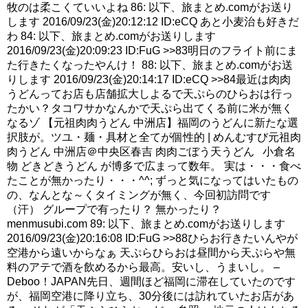
牧のは柔こくていいよね 86: 以下、旅まとめ.comがお送り
します 2016/09/23(金)20:12:12 ID:eCQ あと小麦治も好きだ
わ 84: 以下、旅まとめ.comがお送りします
2016/09/23(金)20:09:23 ID:FuG >>83明日のフライト前にま
た行きたくなったやんけ！ 88: 以下、旅まとめ.comがお送
りします 2016/09/23(金)20:14:17 ID:eCQ >>84最近は肉肉
うどんってお店も店舗拡大しよるで天ぷらのひらおは行っ
たかい？タコワサかなんかで天ぷら出てくる前に米が無く
なるゾ 【元祖肉肉うどん 中洲店】福岡のうどんに新たな選
択肢が。ツユ・麺・具材と全てが個性的 | めんむすび元祖肉
肉うどん 中洲店＠中央区春吉 肉肉ごぼう天うどん 小倉名
物 どきどきうどん が博多で広まって数年。 実は・・・食べ
たことが無かったり・・・^^; ずっと気になってはいたもの
の、なんとな～くタイミングが無く、今回初訪問です
（汗） グループで有ったり？ 無かったり？
menmusubi.com 89: 以下、旅まとめ.comがお送りします
2016/09/23(金)20:16:08 ID:FuG >>88ひらお行きたいんやが
空港から遠いからなぁ 天ぷらひらおは昼間から天ぷらや無
料のアテで酒を飲めるから最高。安いし、うまいし。 –
Deboo！JAPAN先日、週間ほど福岡に滞在していたのです
が、福岡空港に降り立ち、30分後には訪れていたお店があ