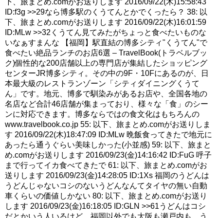
下、旅まとめ.comがお送りします 2016/09/22(木)15:58:43
ID:f3g >>29なら博多駅のくうてんとかでくったら？ 38: 以
下、旅まとめ.comがお送りします 2016/09/22(木)16:01:59
ID:MLw >>32くうてん見てみたがちょっと食べたいものな
いなぁすまんな 【福岡】駅直結の博多シティ"くうてん"で
食べたい絶品ランチのお店6選 – TravelBook(トラベルブッ
ク)個性的な200店舗以上の専門店が集結したショッピング
センターJR博多シティ。その中の9F・10Fにあるのが、日
本最大級のレストランゾーン「シティダイニングくうて
ん」です。地元、博多で馴染みがあるお店や、全国各地の
名店など合計46店舗が集まっており、様々な「食」のシー
ンに対応できます。博多ならではの食文化はもちろんの
www.travelbook.co.jp 55: 以下、旅まとめ.comがお送りしま
す 2016/09/22(木)18:47:09 ID:MLw 晩飯食ってきたで地元に
あったら通うぐらい美味しかった(小並感) 59: 以下、旅まと
め.comがお送りします 2016/09/23(金)14:16:42 ID:FuG 呼子
まで行ってイカ食べてきたで 61: 以下、旅まとめ.comがお
送りします 2016/09/23(金)14:28:05 ID:1Xs 福岡のうどんは
うどんじゃないコシのないうどんなんてタイヤの無い自動
車くらいの価値しかない 80: 以下、旅まとめ.comがお送り
します 2016/09/23(金)16:18:05 ID:GLN >>61うどんはコシ
だとかいう人いるけど、福岡以外でも大阪も瀬戸内も、う