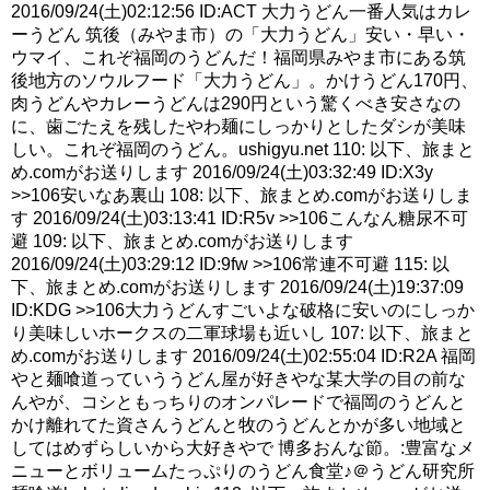
2016/09/24(土)02:12:56 ID:ACT 大力うどん一番人気はカレ
ーうどん 筑後（みやま市）の「大力うどん」安い・早い・
ウマイ、これぞ福岡のうどんだ！福岡県みやま市にある筑
後地方のソウルフード「大力うどん」。かけうどん170円、
肉うどんやカレーうどんは290円という驚くべき安さなの
に、歯ごたえを残したやわ麺にしっかりとしたダシが美味
しい。これぞ福岡のうどん。ushigyu.net 110: 以下、旅まと
め.comがお送りします 2016/09/24(土)03:32:49 ID:X3y
>>106安いなあ裏山 108: 以下、旅まとめ.comがお送りしま
す 2016/09/24(土)03:13:41 ID:R5v >>106こんなん糖尿不可
避 109: 以下、旅まとめ.comがお送りします
2016/09/24(土)03:29:12 ID:9fw >>106常連不可避 115: 以
下、旅まとめ.comがお送りします 2016/09/24(土)19:37:09
ID:KDG >>106大力うどんすごいよな破格に安いのにしっか
り美味しいホークスの二軍球場も近いし 107: 以下、旅まと
め.comがお送りします 2016/09/24(土)02:55:04 ID:R2A 福岡
やと麺喰道っていううどん屋が好きやな某大学の目の前な
んやが、コシともっちりのオンパレードで福岡のうどんと
かけ離れてた資さんうどんと牧のうどんとかが多い地域と
してはめずらしいから大好きやで 博多おんな節。:豊富なメ
ニューとボリュームたっぷりのうどん食堂♪＠うどん研究所