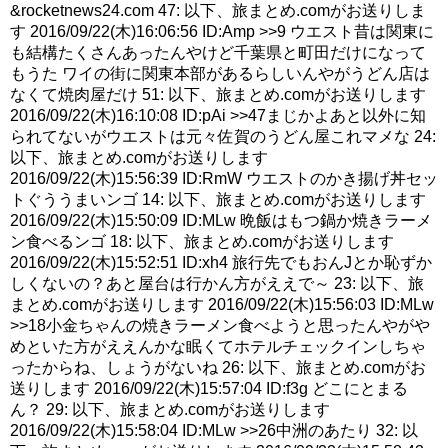
&rocketnews24.com 47: 以下、旅まとめ.comがお送りしま
す 2016/09/22(木)16:06:56 ID:Amp >>9 ウエスト昔は関東に
も結構たくさんあったんやけど千葉県と町田だけになって
もうた ワイの街に関東本部があるらしいんやがうどん店は
なくて焼肉屋だけ 51: 以下、旅まとめ.comがお送りします
2016/09/22(木)16:10:08 ID:pAi >>47まじかよあと以外に知
られてないがウエストは元々佐賀のうどん屋これマメな 24:
以下、旅まとめ.comがお送りします
2016/09/22(木)15:56:39 ID:RmW ウエストのかき揚げ丼セッ
トぐううまいンゴ 14: 以下、旅まとめ.comがお送りします
2016/09/22(木)15:50:09 ID:MLw 晩飯はもつ鍋か焼きラーメ
ン食べるンゴ 18: 以下、旅まとめ.comがお送りします
2016/09/22(木)15:52:51 ID:xh4 旅行先でもおんJとか恥ずか
しくないの？あと屋台は行かん方がええで～ 23: 以下、旅
まとめ.comがお送りします 2016/09/22(木)15:56:03 ID:MLw
>>18小金ちゃんの焼きラーメン食べようと思ったんやがや
めといた方がええんかな眠くてホテルチェックインしちゃ
ったからね、しょうがないね 26: 以下、旅まとめ.comがお
送りします 2016/09/22(木)15:57:04 ID:f3g どこにとまる
ん？ 29: 以下、旅まとめ.comがお送りします
2016/09/22(木)15:58:04 ID:MLw >>26中洲のあたり 32: 以