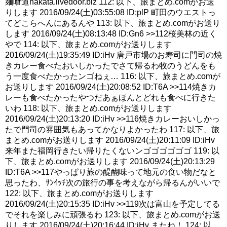
麺喰道hakata.livedoor.biz 112: 以下、旅まとめ.comがお送
りします 2016/09/24(土)03:55:08 ID:plP 町田のウエストっ
てどこらへんにあるんや 113: 以下、旅まとめ.comがお送り
します 2016/09/24(土)08:13:48 ID:Gn6 >>112桜美林の近く
やで 114: 以下、旅まとめ.comがお送りします
2016/09/24(土)19:35:49 ID:iHv 唐戸市場のお寿司に門司の焼
きカレー食べたおいしかったでさて帰るわ牧のうどんをも
う一度食べたかったンゴねぇ… 116: 以下、旅まとめ.comが
お送りします 2016/09/24(土)20:08:52 ID:T6A >>114焼きカ
レーも食べたかったやつだあぁほんとどれも食べに行きた
いわ 118: 以下、旅まとめ.comがお送りします
2016/09/24(土)20:13:20 ID:iHv >>116焼きカレーおいしかっ
たで門司の雰囲気もあってかなりよかったわ 117: 以下、旅
まとめ.comがお送りします 2016/09/24(土)20:11:09 ID:iHv
来年また福岡行きたい帰りたくないンゴゴゴゴゴゴ 119: 以
下、旅まとめ.comがお送りします 2016/09/24(土)20:13:29
ID:T6A >>117やっぱり旅の醍醐味って地元の食い物だなと
思ったわ、ｻﾝｲｯﾁ次の旅行の事を考えながら帰るんがいいで
122: 以下、旅まとめ.comがお送りします
2016/09/24(土)20:15:35 ID:iHv >>119次は富山を予定してる
でそれを楽しみに頑張るわ 123: 以下、旅まとめ.comがお送
りします 2016/09/24(土)20:16:44 ID:iHv またね！ 124: 以