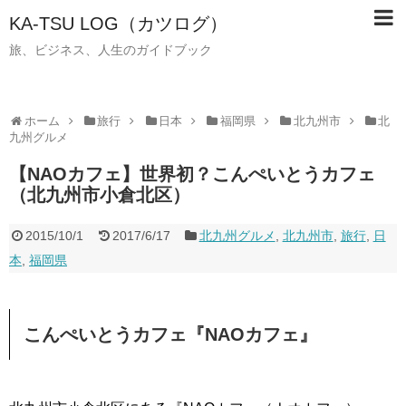
KA-TSU LOG（カツログ）
旅、ビジネス、人生のガイドブック
ホーム
旅行
日本
福岡県
北九州市
北
九州グルメ
【NAOカフェ】世界初？こんぺいとうカフェ
（北九州市小倉北区）
2015/10/1
2017/6/17
北九州グルメ
,
北九州市
,
旅行
,
日
本
,
福岡県
こんぺいとうカフェ『NAOカフェ』