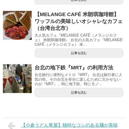
【MELANGE CAFÉ 米朗琪珈琲館】
ワッフルの美味しいオシャレなカフェ
（台湾台北市）
大人気カフェ『MELANGE CAFÉ（メランジカフ
ェ） 米朗琪珈琲館』 台北の人気カフェ『MELANGE
CAFÉ（メランジカフェ） 米...
記事を読む
台北の地下鉄『MRT』の利用方法
台北旅行に便利なメトロ『MRT』 台北は旅行者に人
気の街。その台北を存分に楽しむために欠かせない
のが『MRT』。時に地下鉄、時にモノ...
記事を読む
【小倉うどん竜屋】独特なコシのある麺が美味