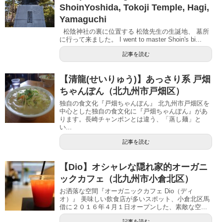
ShoinYoshida, Tokoji Temple, Hagi,
Yamaguchi
松陰神社の裏に位置する 松陰先生の生誕地、 墓所
に行って来ました。 I went to master Shoin's bi...
記事を読む
【清龍(せいりゅう)】あっさり系 戸畑
ちゃんぽん（北九州市戸畑区）
独自の食文化『戸畑ちゃんぽん』 北九州市戸畑区を
中心とした独自の食文化に『戸畑ちゃんぽん』があ
ります。長崎チャンポンとは違う、「蒸し麺」と
い...
記事を読む
【Dio】オシャレな隠れ家的オーガニ
ックカフェ（北九州市小倉北区）
お洒落な空間『オーガニックカフェ Dio（ディ
オ）』 美味しい飲食店が多いスポット、小倉北区馬
借に２０１６年４月１日オープンした、素敵な空...
記事を読む