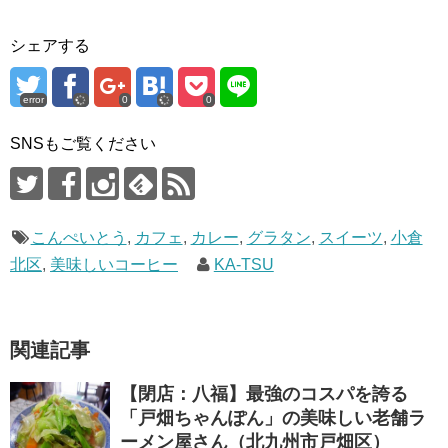
シェアする
error
0
0
SNSもご覧ください
こんぺいとう
,
カフェ
,
カレー
,
グラタン
,
スイーツ
,
小倉
北区
,
美味しいコーヒー
KA-TSU
関連記事
【閉店：八福】最強のコスパを誇る
「戸畑ちゃんぽん」の美味しい老舗ラ
ーメン屋さん（北九州市戸畑区）