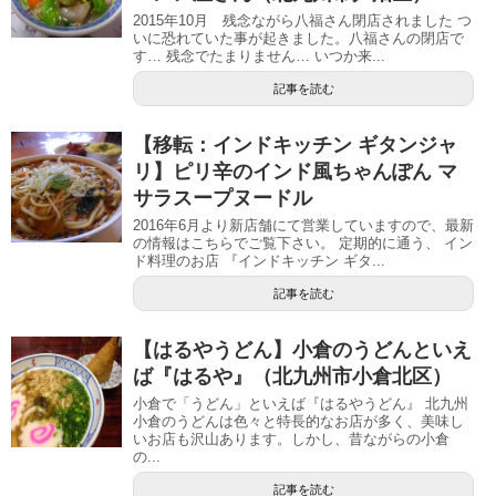
2015年10月 残念ながら八福さん閉店されました つ
いに恐れていた事が起きました。八福さんの閉店で
す… 残念でたまりません… いつか来...
記事を読む
【移転：インドキッチン ギタンジャ
リ】ピリ辛のインド風ちゃんぽん マ
サラスープヌードル
2016年6月より新店舗にて営業していますので、最新
の情報はこちらでご覧下さい。 定期的に通う、 イン
ド料理のお店 『インドキッチン ギタ...
記事を読む
【はるやうどん】小倉のうどんといえ
ば『はるや』（北九州市小倉北区）
小倉で「うどん」といえば『はるやうどん』 北九州
小倉のうどんは色々と特長的なお店が多く、美味し
いお店も沢山あります。しかし、昔ながらの小倉
の...
記事を読む