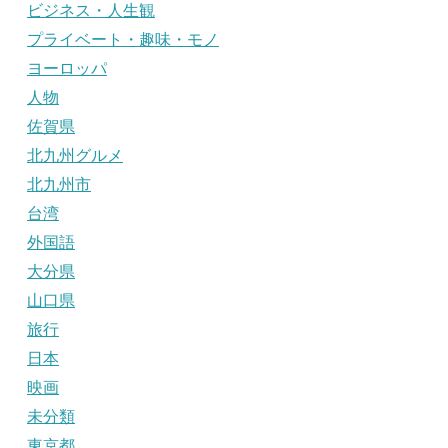
ビジネス・人生観
プライベート・趣味・モノ
ヨーロッパ
人物
佐賀県
北九州グルメ
北九州市
台湾
外国語
大分県
山口県
旅行
日本
映画
未分類
東京都