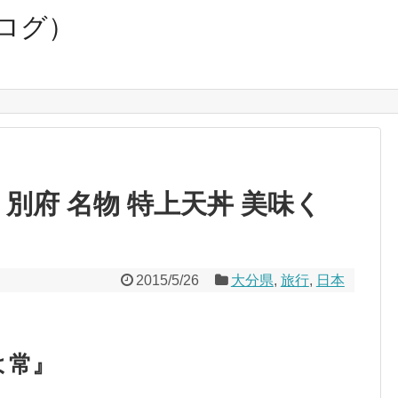
ツログ）
 別府 名物 特上天丼 美味く
2015/5/26
大分県
,
旅行
,
日本
よ常』