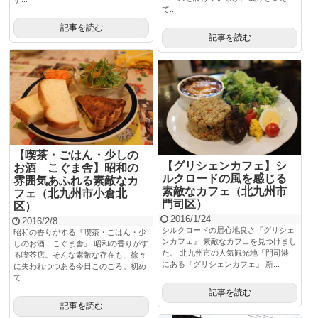
て...
記事を読む
記事を読む
【喫茶・ごはん・少しの
【グリシェンカフェ】シ
お酒 こぐま舎】昭和の
ルクロードの風を感じる
雰囲気あふれる素敵なカ
素敵なカフェ（北九州市
フェ（北九州市小倉北
門司区）
区）
2016/1/24
2016/2/8
シルクロードの居心地良さ『グリシェ
昭和の香りがする『喫茶・ごはん・少
ンカフェ』 素敵なカフェを見つけまし
しのお酒 こぐま舎』 昭和の香りがす
た。 北九州市の人気観光地「門司港」
る喫茶店。そんな素敵な存在も、徐々
にある『グリシェンカフェ』 新...
に失われつつある今日このごろ。初め
て...
記事を読む
記事を読む