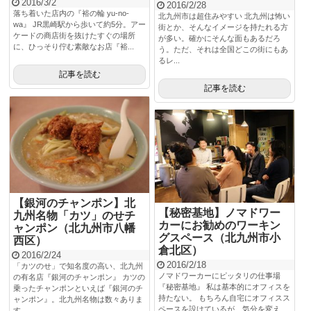
2016/3/2
2016/2/28
落ち着いた店内の『裕の輪 yu-no-
北九州市は超住みやすい 北九州は怖い
wa』 JR黒崎駅から歩いて約5分。アー
街とか、そんなイメージを持たれる方
ケードの商店街を抜けたすぐの場所
が多い。確かにそんな面もあるだろ
に、ひっそり佇む素敵なお店『裕...
う。ただ、それは全国どこの街にもあ
るレ...
記事を読む
記事を読む
【銀河のチャンポン】北
【秘密基地】ノマドワー
九州名物「カツ」のせチ
カーにお勧めのワーキン
ャンポン（北九州市八幡
グスペース（北九州市小
西区）
倉北区）
2016/2/24
2016/2/18
「カツのせ」で知名度の高い、北九州
ノマドワーカーにピッタリの仕事場
の有名店『銀河のチャンポン』 カツの
『秘密基地』 私は基本的にオフィスを
乗ったチャンポンといえば『銀河のチ
持たない。 もちろん自宅にオフィスス
ャンポン』。北九州名物は数々ありま
ペースを設けているが、気分を変え
す...