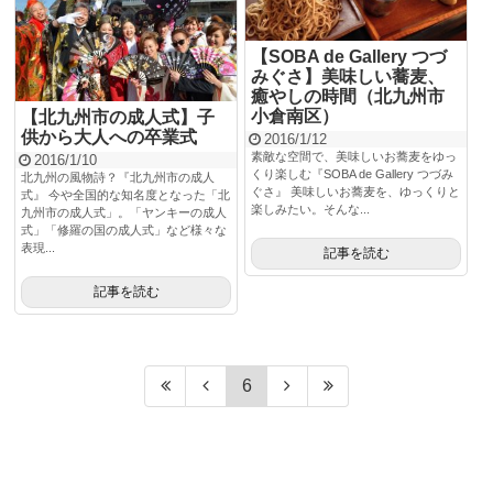
【SOBA de Gallery つづ
みぐさ】美味しい蕎麦、
癒やしの時間（北九州市
小倉南区）
【北九州市の成人式】子
供から大人への卒業式
2016/1/12
素敵な空間で、美味しいお蕎麦をゆっ
2016/1/10
くり楽しむ『SOBA de Gallery つづみ
北九州の風物詩？『北九州市の成人
ぐさ』 美味しいお蕎麦を、ゆっくりと
式』 今や全国的な知名度となった「北
楽しみたい。そんな...
九州市の成人式」。「ヤンキーの成人
式」「修羅の国の成人式」など様々な
表現...
記事を読む
記事を読む
6