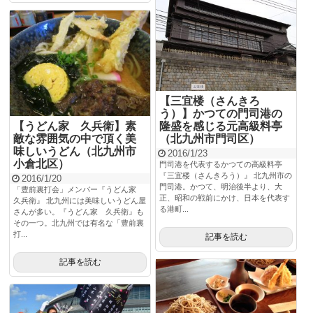
【三宜楼（さんきろ
う）】かつての門司港の
【うどん家 久兵衛】素
隆盛を感じる元高級料亭
敵な雰囲気の中で頂く美
（北九州市門司区）
味しいうどん（北九州市
2016/1/23
小倉北区）
門司港を代表するかつての高級料亭
『三宜楼（さんきろう）』 北九州市の
2016/1/20
門司港。かつて、明治後半より、大
「豊前裏打会」メンバー『うどん家
正、昭和の戦前にかけ、日本を代表す
久兵衛』 北九州には美味しいうどん屋
る港町...
さんが多い。『うどん家 久兵衛』も
その一つ。北九州では有名な「豊前裏
打...
記事を読む
記事を読む