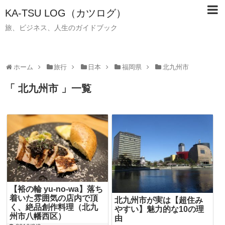
KA-TSU LOG（カツログ）
旅、ビジネス、人生のガイドブック
ホーム
旅行
日本
福岡県
北九州市
「 北九州市 」一覧
【裕の輪 yu-no-wa】落ち
着いた雰囲気の店内で頂
北九州市が実は【超住み
く、絶品創作料理（北九
やすい】魅力的な10の理
州市八幡西区）
由