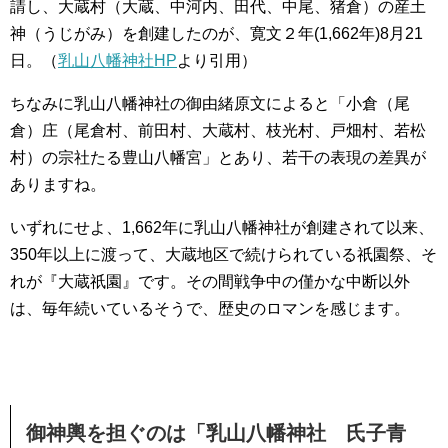
請し、大蔵村（大蔵、中河内、田代、中尾、猪倉）の産土
神（うじがみ）を創建したのが、寛文２年(1,662年)8月21
日。（
乳山八幡神社HP
より引用）
ちなみに乳山八幡神社の御由緒原文によると「小倉（尾
倉）庄（尾倉村、前田村、大蔵村、枝光村、戸畑村、若松
村）の宗社たる豊山八幡宮」とあり、若干の表現の差異が
ありますね。
いずれにせよ、1,662年に乳山八幡神社が創建されて以来、
350年以上に渡って、大蔵地区で続けられている祇園祭、そ
れが『大蔵祇園』です。その間戦争中の僅かな中断以外
は、毎年続いているそうで、歴史のロマンを感じます。
御神輿を担ぐのは「乳山八幡神社 氏子青