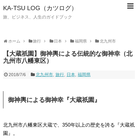
KA-TSU LOG（カツログ）
旅、ビジネス、人生のガイドブック
ホーム
旅行
日本
福岡県
北九州市
【大蔵祇園】御神輿による伝統的な御神幸（北
九州市八幡東区）
2018/7/6
北九州市
,
旅行
,
日本
,
福岡県
御神輿による御神幸『大蔵祇園』
北九州市八幡東区大蔵で、350年以上の歴史を誇る『大蔵祇
園』。