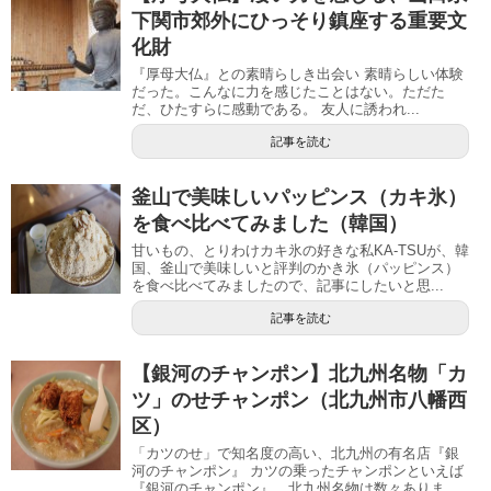
下関市郊外にひっそり鎮座する重要文
化財
『厚母大仏』との素晴らしき出会い 素晴らしい体験
だった。こんなに力を感じたことはない。ただた
だ、ひたすらに感動である。 友人に誘われ...
記事を読む
釜山で美味しいパッピンス（カキ氷）
を食べ比べてみました（韓国）
甘いもの、とりわけカキ氷の好きな私KA-TSUが、韓
国、釜山で美味しいと評判のかき氷（パッピンス）
を食べ比べてみましたので、記事にしたいと思...
記事を読む
【銀河のチャンポン】北九州名物「カ
ツ」のせチャンポン（北九州市八幡西
区）
「カツのせ」で知名度の高い、北九州の有名店『銀
河のチャンポン』 カツの乗ったチャンポンといえば
『銀河のチャンポン』。北九州名物は数々ありま