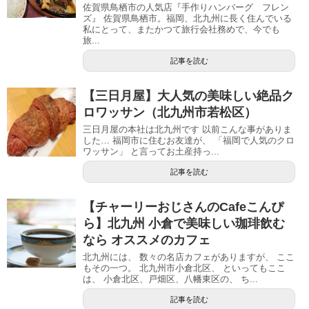
佐賀県鳥栖市の人気店『手作りハンバーグ フレン
ズ』 佐賀県鳥栖市。福岡、北九州に長く住んでいる
私にとって、またかつて旅行会社務めで、今でも
旅...
記事を読む
【三日月屋】大人気の美味しい絶品ク
ロワッサン（北九州市若松区）
三日月屋の本社は北九州です 以前こんな事がありま
した… 福岡市に住むお友達が、 「福岡で人気のクロ
ワッサン」 と言ってお土産持っ...
記事を読む
【チャーリーおじさんのCafeこんぴ
ら】北九州 小倉で美味しい珈琲飲む
なら オススメのカフェ
北九州には、 数々の名店カフェがありますが、 ここ
もその一つ。 北九州市小倉北区、 といってもここ
は、 小倉北区、戸畑区、八幡東区の、 ち...
記事を読む