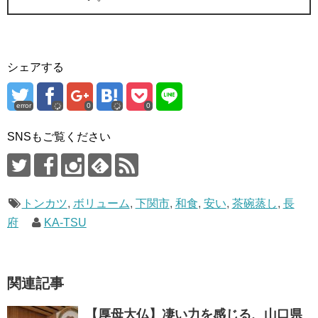
シェアする
error
0
0
SNSもご覧ください
トンカツ
,
ボリューム
,
下関市
,
和食
,
安い
,
茶碗蒸し
,
長
府
KA-TSU
関連記事
【厚母大仏】凄い力を感じる、山口県