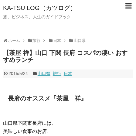
KA-TSU LOG（カツログ）
旅、ビジネス、人生のガイドブック
ホーム
旅行
日本
山口県
【茶屋 祥】山口 下関 長府 コスパの凄い おす
すめランチ
2015/5/24
山口県
,
旅行
,
日本
長府のオススメ『茶屋 祥』
山口県下関市長府には、
美味しい食事のお店、