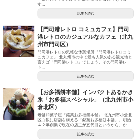
す...
記事を読む
【門司港レトロ コミュカフェ】門司
港レトロのカジュアルなカフェ（北九
州市門司区）
門司港レトロの気軽な休憩場所『門司港レトロコミ
ュカフェ』 北九州市の中で最も人気のある観光地と
言えば「門司港レトロ」でしょう。その門司港レ
ト...
記事を読む
【お多福餅本舗】インパクトあるかき
氷「お多福スペシャル」（北九州市小
倉北区）
老舗和菓子屋『銘菓お多福餅本舗』 北九州市小倉北
区白銀に店舗を構える『銘菓お多福餅本舗』。明治
４２年創業で現在の店主が五代目というから、か...
記事を読む