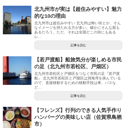
北九州市が実は【超住みやすい】魅力
的な10の理由
北九州市は超住みやすい 北九州は怖い街とか、そん
なイメージを持たれる方が多い。確かにそんな面も
あるだろう。ただ、それは全国どこの街にもある
レ...
記事を読む
【若戸渡船】船旅気分が楽しめる市民
の足（北九州市若松区、戸畑区）
北九州市若松区と戸畑区をつなぐ市民の足『若戸渡
船』 北九州市若松区と戸畑区は洞海湾を挟んでいる
ので、直接移動するための移動手段は車、バスな
ど...
記事を読む
【フレンズ】行列のできる人気手作り
ハンバーグの美味しい店（佐賀県鳥栖
市）