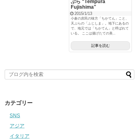
ぷら “Tempura
Fujishima”
2015/1/13
小倉の庶民の味方「ちかてん」こと、
天ぷらの「ふじしま」。地下にあるの
で、地元では「ちかてん」と呼ばれて
いる。 ここは揚げたての美...
記事を読む
カテゴリー
SNS
アジア
イタリア