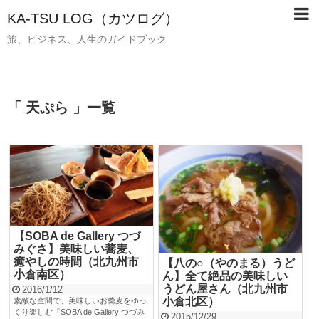
KA-TSU LOG（カツログ）
旅、ビジネス、人生のガイドブック
「 天ぷら 」一覧
【SOBA de Gallery つづ
みぐさ】美味しい蕎麦、
癒やしの時間（北九州市
【八の○（やのまる）うど
小倉南区）
ん】全て絶品の美味しい
うどん屋さん（北九州市
2016/1/12
小倉北区）
素敵な空間で、美味しいお蕎麦をゆっ
くり楽しむ『SOBA de Gallery つづみ
2015/12/29