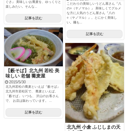
ぐさ』 美味しいお蕎麦を、ゆっくりと
こだわりの美味しいうどん屋さん『八
楽しみたい。そんな...
の○（ヤノマル）』 美味しくてグルメ
な方に人気のうどん屋さん『八の
○（ヤノマル）』。とにかく美味し
記事を読む
い。麺も...
記事を読む
【藪そば】北九州 若松 美
味しい 老舗 蕎麦屋
2015/5/30
北九州若松の蕎麦といえば『藪そば』
北九州市若松区で、 蕎麦といえば、
「藪そば」 いつも、 沢山のお客さん
で、 お店は賑わっています。 ...
記事を読む
北九州 小倉 ふじしまの天