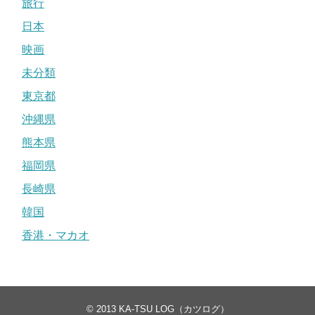
旅行
日本
映画
未分類
東京都
沖縄県
熊本県
福岡県
長崎県
韓国
香港・マカオ
© 2013
KA-TSU LOG（カツログ）