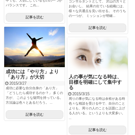
中でも、大切にしているものの一つが
コンサルタントとして、 沢山の方々と
バランスです。 これ...
お会いし、 結果の出ている組織には、
様々な共通点を見い出せる。 そのうち
の一つが、 ミッションが明確...
記事を読む
記事を読む
成功には「やり方」より
人の事が気になる時は、
「あり方」が大切
目標を明確にして集中す
2015/3/27
る
成功に必要な自分自身の「あり方」
「どうしたら成功するのか？」 多くの
2015/3/15
方が、 このような疑問を持っている。
周りの事が気になる時は余裕がある時
方法論は色々とあるだろう。 ...
色々な相談を受ける中で、自分のこと
よりも、周りの人のことを話題に上げ
る人がいる。というよりも大変多い。
記事を読む
...
記事を読む